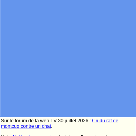
Sur le forum de la web TV 30 juillet 2026 :
Cri du rat de
montcuq contre un chat
.